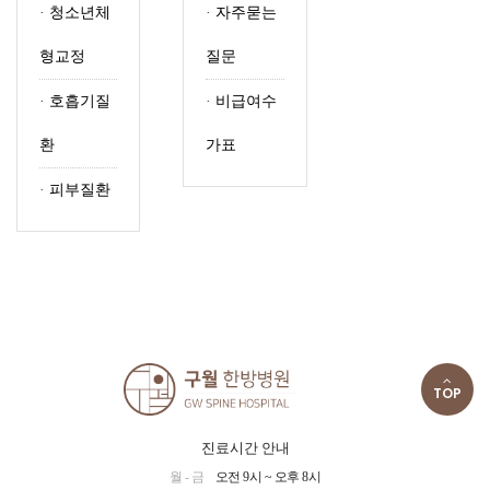
·
청소년체
·
자주묻는
형교정
질문
·
호흡기질
·
비급여수
환
가표
·
피부질환
TOP
진료시간 안내
월 - 금
오전 9시 ~ 오후 8시