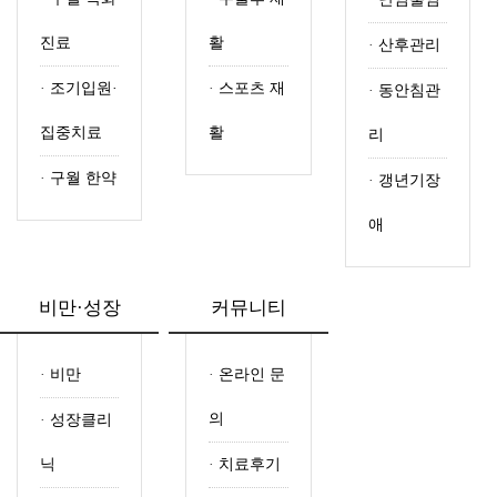
진료
활
·
산후관리
·
조기입원·
·
스포츠 재
·
동안침관
집중치료
활
리
·
구월 한약
·
갱년기장
애
비만·성장
커뮤니티
·
비만
·
온라인 문
의
·
성장클리
닉
·
치료후기