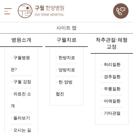
사이트 맵
병원소개
구월치료
척추관절·체형
교정
·
구월병원
·
한방치료
·
허리질환
은?
·
양방치료
·
경추질환
·
구월 강점
·
한·양방
·
무릎질환
·
의료진 소
협진
·
어깨질환
개
·
기타관절
·
둘러보기
·
오시는 길