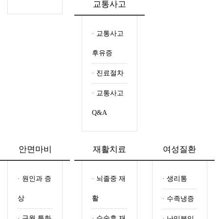
교통사고
·
교통사고
후유증
·
진료절차
·
교통사고
Q&A
안면마비
재활치료
여성질환
·
원인과 증
·
뇌졸중 재
·
생리통
상
활
·
수족냉증
·
구월 특화
·
수술후 재
·
난임불임