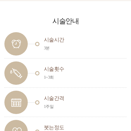
시술안내
시술시간
3분
시술횟수
1~3회
시술간격
1주일
붓는정도