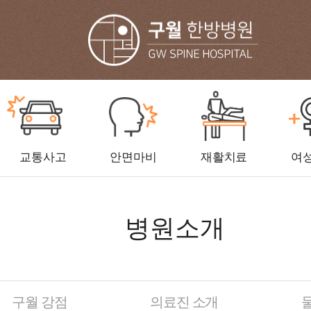
교통사고
안면마비
재활치료
여
병원소개
구월 강점
의료진 소개