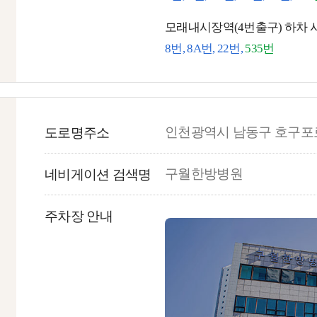
모래내시장역(4번출구) 하차 시 
8번, 8A번, 22번,
535번
인천광역시 남동구 호구포로
도로명주소
구월한방병원
네비게이션 검색명
주차장 안내