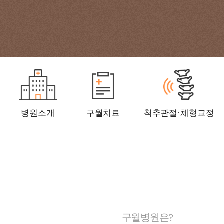
병원소개
구월치료
척추관절·체형교정
구월병원은?