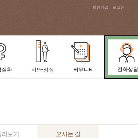
회원가입
로그인
전화상
성질환
비만·성장
커뮤니티
둘러보기
오시는 길