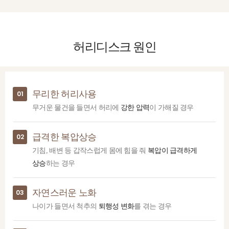
허리디스크
원인
무리한 허리사용
01
무거운 물건을 들면서 허리에
강한 압력
이 가해질 경우
급격한 복압상승
02
기침, 배변 등 갑작스럽게 몸에 힘을 줘
복압이 급격하게
상승
하는 경우
자연스러운 노화
03
나이가 들면서 척추의
퇴행성 변화
를 겪는 경우