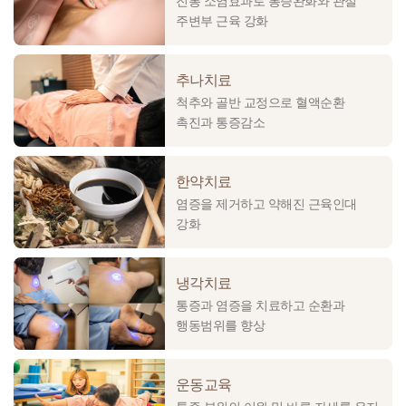
진통 소염효과로 통증완화와 관절
주변부 근육 강화
추나치료
척추와 골반 교정으로 혈액순환
촉진과 통증감소
한약치료
염증을 제거하고 약해진 근육인대
강화
냉각치료
통증과 염증을 치료하고 순환과
행동범위를 향상
운동교육