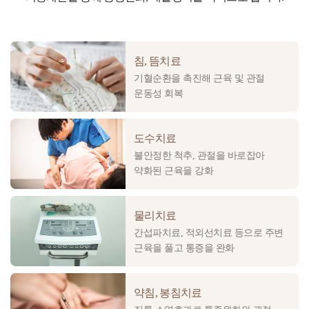
침, 뜸치료
기혈순환을 촉진해 근육 및 관절
운동성 회복
도수치료
불안정한 척추, 관절을 바로잡아
약화된 근육을 강화
물리치료
간섭파치료, 적외선치료 등으로 주변
근육을 풀고 통증을 완화
약침, 봉침치료