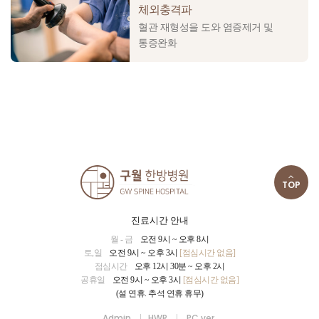
체외충격파
혈관 재형성을 도와 염증제거 및
통증완화
TOP
진료시간 안내
월 - 금
오전 9시 ~ 오후 8시
토,일
오전 9시 ~ 오후 3시
[점심시간 없음]
점심시간
오후 12시 30분 ~ 오후 2시
공휴일
오전 9시 ~ 오후 3시
[점심시간 없음]
(설 연휴. 추석 연휴 휴무)
Admin
HWR
PC ver.