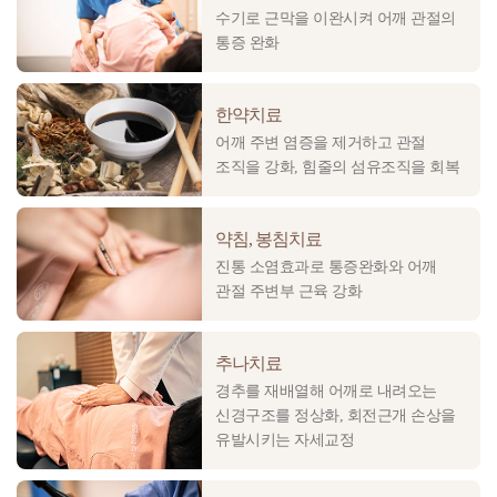
수기로 근막을 이완시켜 어깨 관절의
통증 완화
한약치료
어깨 주변 염증을 제거하고 관절
조직을 강화, 힘줄의 섬유조직을 회복
약침, 봉침치료
진통 소염효과로 통증완화와 어깨
관절 주변부 근육 강화
추나치료
경추를 재배열해 어깨로 내려오는
신경구조를 정상화, 회전근개 손상을
유발시키는 자세교정