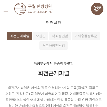
어깨질환
회전근개파열
오십견
석회성건염
어깨충돌증후군
견봉하점액낭염
특정부위에서 통증이 뚜렷한
회전근개파열
회전근개파열은 어깨와 팔을 연결하는 4개의 근육(극상근, 극하근,
소원근, 견갑하근) 중 일부가 파열되어 팔통증, 어깨통증을 발생시키는
질환입니다. 성인 어깨에서 나타나는 만성 통증의 가장 흔한 원인으로
경미한 손상이나 충격으로 인해 어깨의 회전근개파열이 발생하는