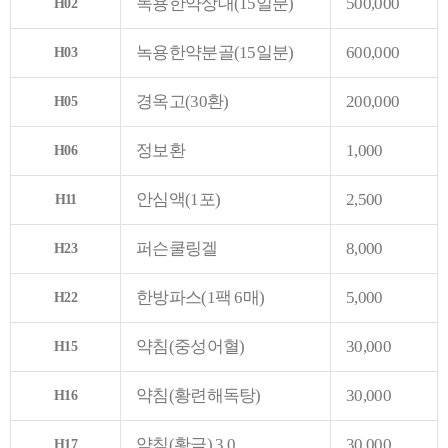
녹용한약상대(15일분)
500,000
H02
녹용한약분골(15일분)
600,000
H03
경옥고(30환)
200,000
H05
정보환
1,000
H06
안심액(1포)
2,500
H11
퍼슨쿨링겔
8,000
H23
한방파스(1팩 6매)
5,000
H22
약침(중성어혈)
30,000
H15
약침(황련해독탕)
30,000
H16
약침(황금) 3.0
30,000
H17