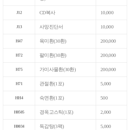
CD복사
10,000
J12
사망진단서
10,000
J13
육미환(30환)
200,000
H47
팔미환(30환)
200,000
H72
가미사물환(30환)
200,000
H75
관절환(1포)
5,000
H71
숙면환(1포)
500
HH4
경옥고스틱(1포)
2,000
H0505
독감탕(3팩)
5,000
H0034