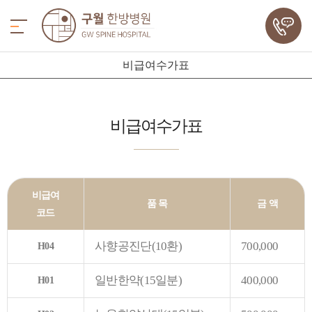
비급여수가표
비급여수가표
비급여
품 목
금 액
코드
사향공진단(10환)
700,000
H04
일반한약(15일분)
400,000
H01