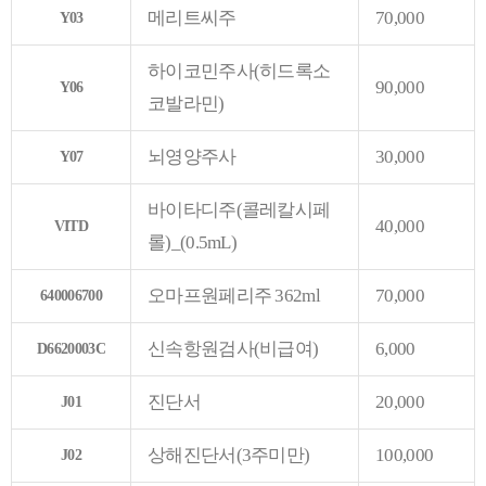
메리트씨주
70,000
Y03
하이코민주사(히드록소
90,000
Y06
코발라민)
뇌영양주사
30,000
Y07
바이타디주(콜레칼시페
40,000
VITD
롤)_(0.5mL)
오마프원페리주 362ml
70,000
640006700
신속항원검사(비급여)
6,000
D6620003C
진단서
20,000
J01
상해진단서(3주미만)
100,000
J02