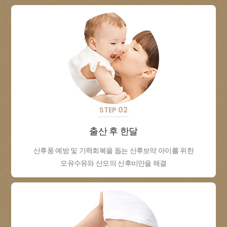
STEP 02
출산 후 한달
산후풍 예방 및 기력회복을 돕는 산후보약 아이를 위한
모유수유와 산모의 산후비만을 해결