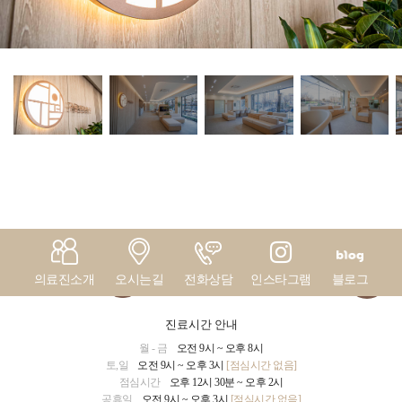
의료진소개
오시는길
전화상담
인스타그램
블로그
TOP
진료시간 안내
월 - 금
오전 9시 ~ 오후 8시
토,일
오전 9시 ~ 오후 3시
[점심시간 없음]
점심시간
오후 12시 30분 ~ 오후 2시
공휴일
오전 9시 ~ 오후 3시
[점심시간 없음]